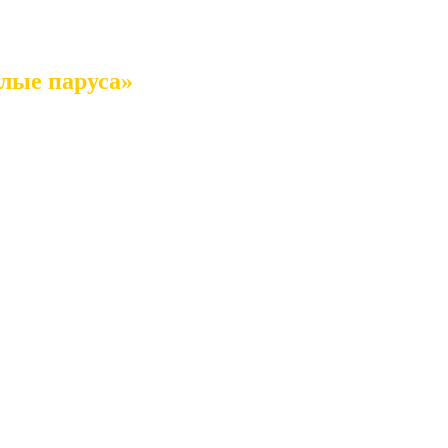
лые паруса»
уры п.Любимовка руководителем Ромодановой Лесей