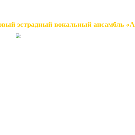
овый эстрадный вокальный ансамбль «А
» был образован в 2000 году на базе Дома культ