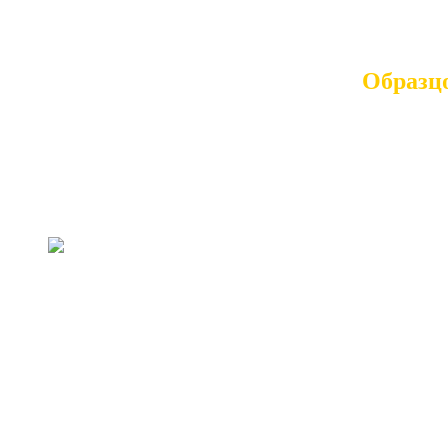
Информация о материале
Просмотров: 3828
Образц
Вокальный эстрадный ансамбль «Алые паруса